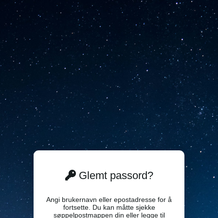
Glemt passord?
Angi brukernavn eller epostadresse for å
fortsette. Du kan måtte sjekke
søppelpostmappen din eller legge til