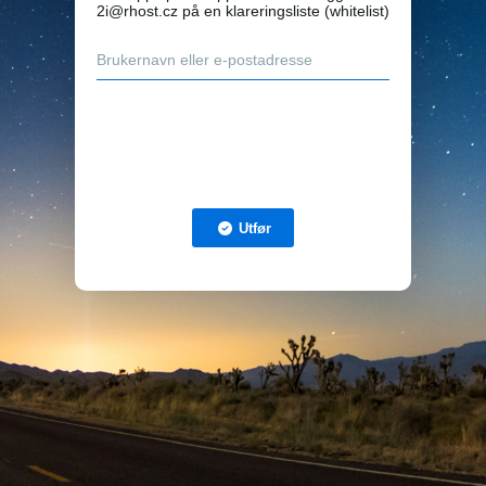
2i@rhost.cz på en klareringsliste (whitelist)
Utfør