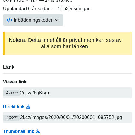
720 × 417 — JPG 37.6 KB
Uppladdad
6 år sedan
— 5153 visningar
Inbäddningskoder
Notera: Detta innehåll är privat men kan ses av
alla som har länken.
Länk
Viewer link
COPY
Direkt link
COPY
Thumbnail link