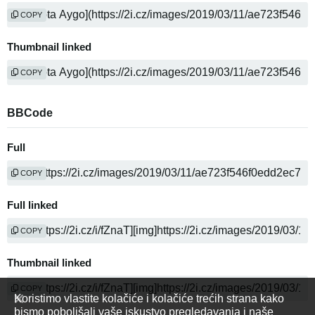
COPY
Thumbnail linked
COPY
BBCode
Full
COPY
Full linked
COPY
Thumbnail linked
COPY
Koristimo vlastite kolačiće i kolačiće trećih strana kako
bismo poboljšali vaše iskustvo pregledavanja i naše