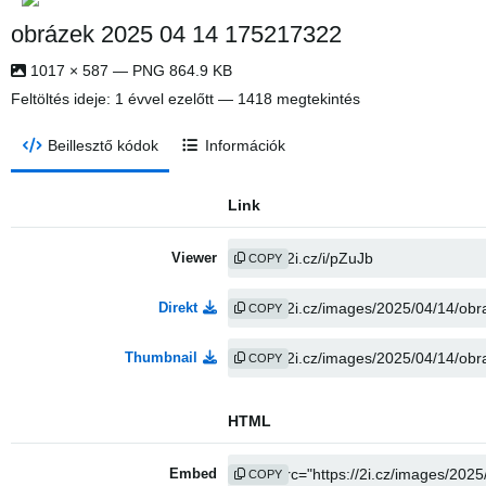
obrázek 2025 04 14 175217322
1017 × 587 — PNG 864.9 KB
Feltöltés ideje:
1 évvel ezelőtt
— 1418 megtekintés
Beillesztő kódok
Információk
Link
Viewer
COPY
Direkt
COPY
Thumbnail
COPY
HTML
Embed
COPY