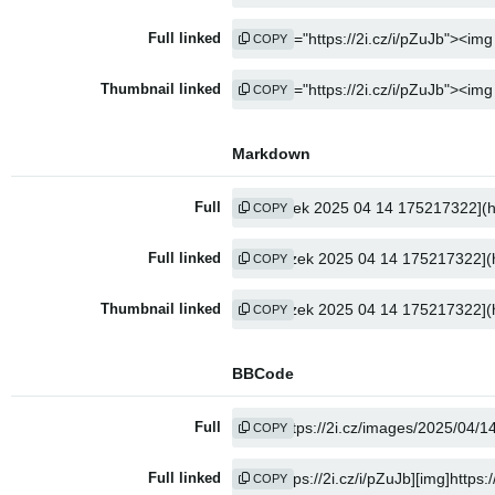
Full linked
COPY
Thumbnail linked
COPY
Markdown
Full
COPY
Full linked
COPY
Thumbnail linked
COPY
BBCode
Full
COPY
Full linked
COPY