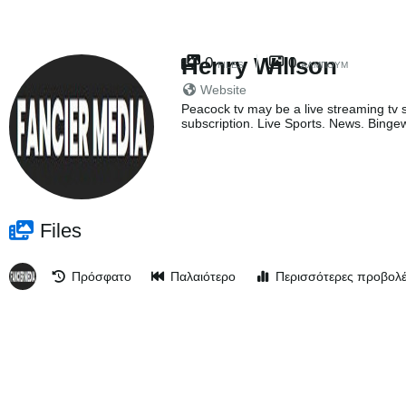
Henry Willson
0
0
FILES
ΆΛΜΠΟΥΜ
Website
Peacock tv may be a live streaming tv s
subscription. Live Sports. News. Bingew
Files
Πρόσφατο
Παλαιότερο
Περισσότερες προβολ