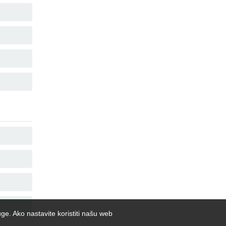
COPY
COPY
COPY
COPY
COPY
COPY
COPY
COPY
uge. Ako nastavite koristiti našu web