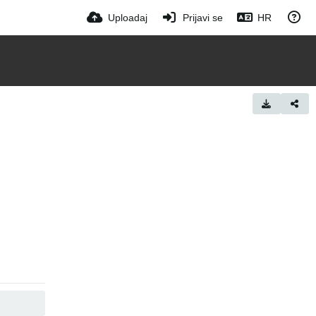
Uploadaj
Prijavi se
HR
COPY