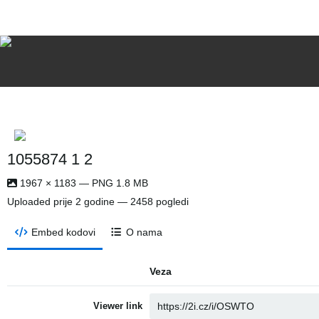
1055874 1 2
1967 × 1183 — PNG 1.8 MB
Uploaded
prije 2 godine
— 2458 pogledi
Embed kodovi
O nama
Veza
Viewer link