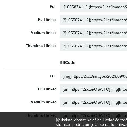
Full
Full linked
Medium linked
Thumbnail linked
BBCode
Full
Full linked
Medium linked
Thumbnail linked
Koristimo vlastite kolačiće i kolačiće t
stranicu, podrazumijeva se da to prihv