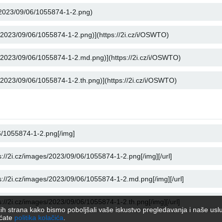
rećih strana kako bismo poboljšali vaše iskustvo pregledavanja i naše usl
aćate
politika kolačića
.