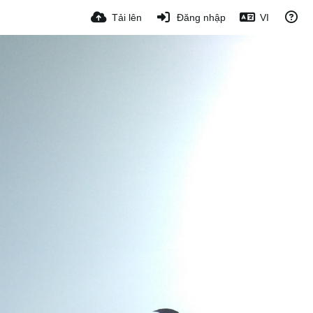
Tải lên
Đăng nhập
VI