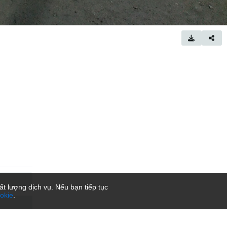
t lượng dịch vụ. Nếu bạn tiếp tục
okie
.