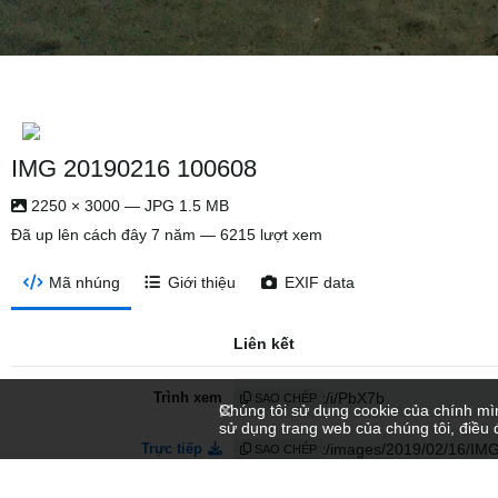
IMG 20190216 100608
2250 × 3000 — JPG 1.5 MB
Đã up lên
cách đây 7 năm
— 6215 lượt xem
Mã nhúng
Giới thiệu
EXIF data
Liên kết
Trình xem
SAO CHÉP
Chúng tôi sử dụng cookie của chính mìn
sử dụng trang web của chúng tôi, điều 
Trực tiếp
SAO CHÉP