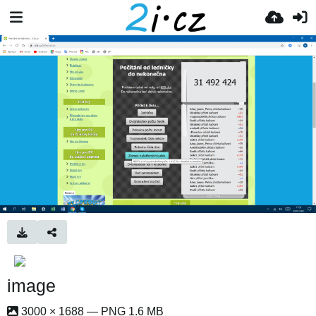
image
3000 × 1688 — PNG 1.6 MB