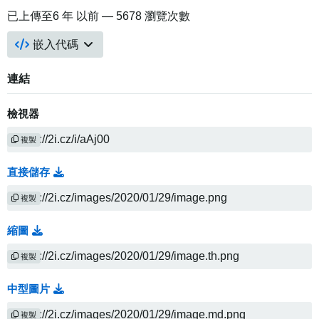
已上傳至
6 年 以前
— 5678 瀏覽次數
嵌入代碼
連結
檢視器
複製
直接儲存
複製
縮圖
複製
中型圖片
複製