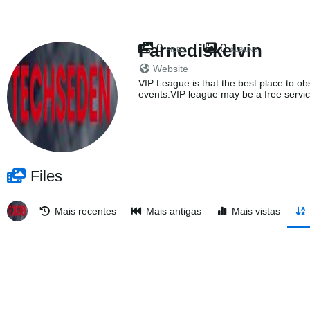
Farnediskelvin
0
0
FILES
ÁLBUNS
Website
VIP League is that the best place to obs
events.VIP league may be a free servic
Files
Mais recentes
Mais antigas
Mais vistas