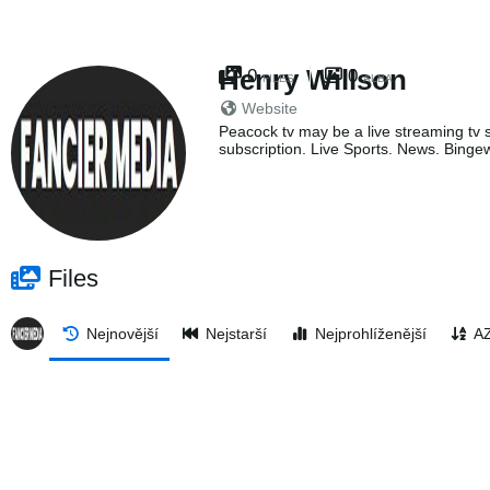
Henry Willson
0
0
FILES
ALBA
Website
Peacock tv may be a live streaming tv s
subscription. Live Sports. News. Bingew
Files
Nejnovější
Nejstarší
Nejprohlíženější
A