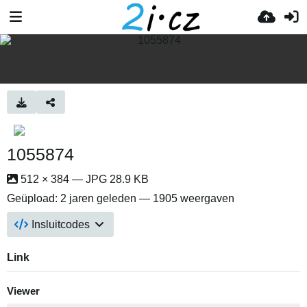
1055874
512 × 384 — JPG 28.9 KB
Geüpload:
2 jaren geleden
— 1905 weergaven
Insluitcodes
Link
Viewer