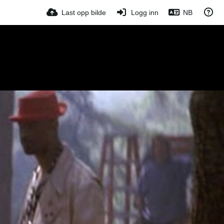
Last opp bilde
Logg inn
NB